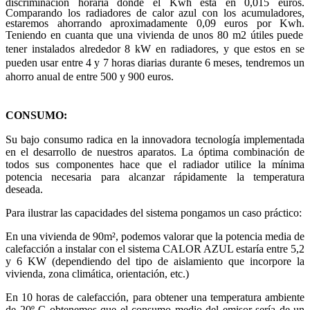
discriminación horaria donde el Kwh está en 0,015 euros.
Comparando los radiadores de calor azul con los acumuladores,
estaremos ahorrando aproximadamente 0,09 euros por Kwh.
Teniendo en cuanta que una vivienda de unos 80 m2 útiles puede
tener instalados alrededor 8 kW en radiadores, y que estos en se
pueden usar entre 4 y 7 horas diarias durante 6 meses, tendremos un
ahorro anual de entre 500 y 900 euros.
CONSUMO:
Su bajo consumo radica en la innovadora tecnología implementada
en el desarrollo de nuestros aparatos. La óptima combinación de
todos sus componentes hace que el radiador utilice la mínima
potencia necesaria para alcanzar rápidamente la temperatura
deseada.
Para ilustrar las capacidades del sistema pongamos un caso práctico:
En una vivienda de 90m², podemos valorar que la potencia media de
calefacción a instalar con el sistema CALOR AZUL estaría entre 5,2
y 6 KW (dependiendo del tipo de aislamiento que incorpore la
vivienda, zona climática, orientación, etc.)
En 10 horas de calefacción, para obtener una temperatura ambiente
de 20º C obtenemos que el consumo medio del emisor sería de un