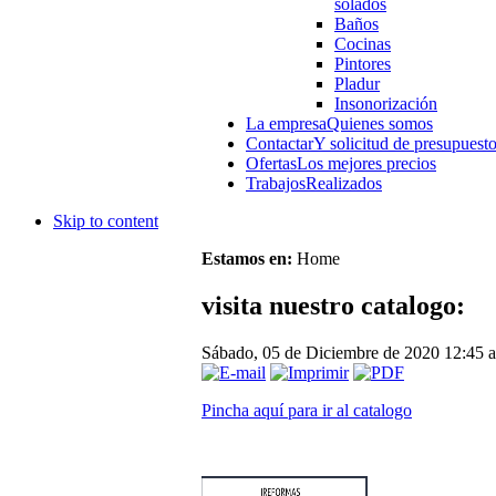
solados
Baños
Cocinas
Pintores
Pladur
Insonorización
La empresa
Quienes somos
Contactar
Y solicitud de presupuest
Ofertas
Los mejores precios
Trabajos
Realizados
Skip to content
Estamos en:
Home
visita nuestro catalogo:
Sábado, 05 de Diciembre de 2020 12:45
a
Pincha aquí para ir al catalogo