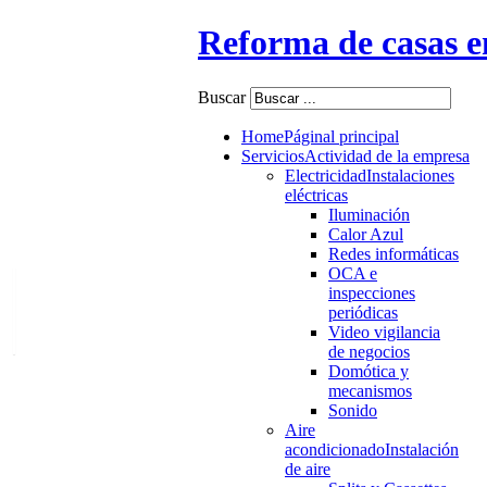
Reforma de casas e
Buscar
Home
Páginal principal
Servicios
Actividad de la empresa
Electricidad
Instalaciones
eléctricas
Iluminación
Calor Azul
Redes informáticas
OCA e
inspecciones
periódicas
Video vigilancia
Street
View
de negocios
Domótica y
mecanismos
Sonido
Aire
acondicionado
Instalación
de aire