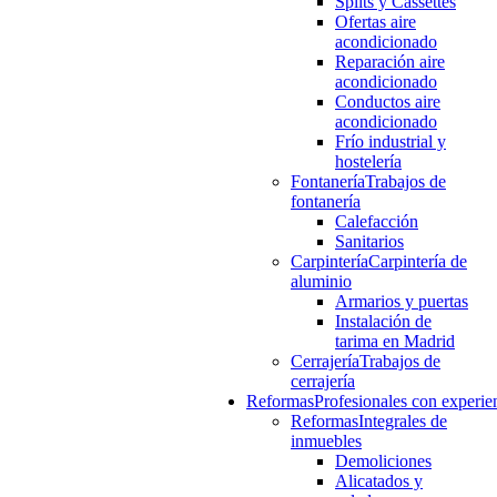
Splits y Cassettes
Ofertas aire
acondicionado
Reparación aire
acondicionado
Conductos aire
acondicionado
Frío industrial y
hostelería
Fontanería
Trabajos de
fontanería
Calefacción
Sanitarios
Carpintería
Carpintería de
aluminio
Armarios y puertas
Instalación de
tarima en Madrid
Cerrajería
Trabajos de
cerrajería
Reformas
Profesionales con experie
Reformas
Integrales de
inmuebles
Demoliciones
Alicatados y